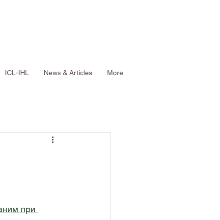
ICL-IHL
News & Articles
More
аним при 