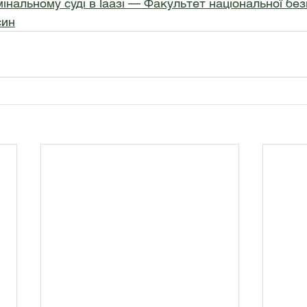
нальному суді в Гаазі — Факультет національної без
син