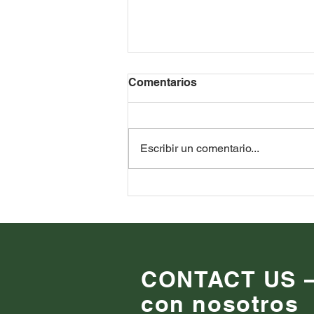
Comentarios
Escribir un comentario...
Guerra Russia-Ucraina:
punti di vista di oltre 100
persone.
CONTACT US – 
con nosotros