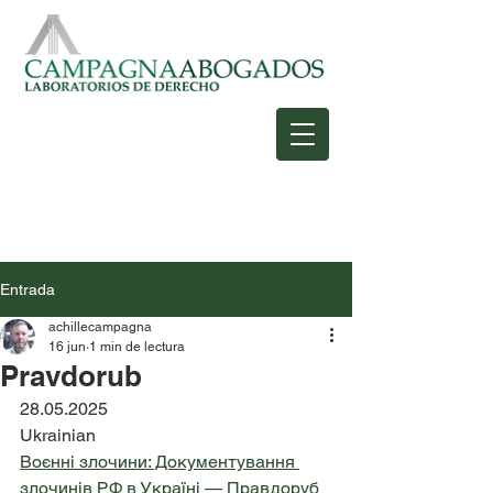
Entrada
achillecampagna
16 jun
1 min de lectura
Pravdorub
28.05.2025
Ukrainian
Воєнні злочини: Документування 
злочинів РФ в Україні — Правдоруб