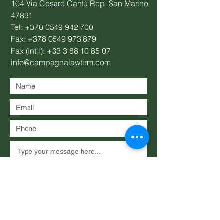
104 Via Cesare Cantù Rep. San Marino
47891
Tel:
+378 0549 942 700
Fax:
+378 0549 973 879
Fax (Int'l):
+33 3 88 10 85 07
info@campagnalawfirm.com
Submit