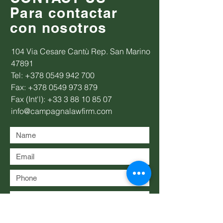
Para contactar
con nosotros
104 Via Cesare Cantù Rep. San Marino
47891
Tel:
+378 0549 942 700
Fax:
+378 0549 973 879
Fax (Int'l):
+33 3 88 10 85 07
info@campagnalawfirm.com