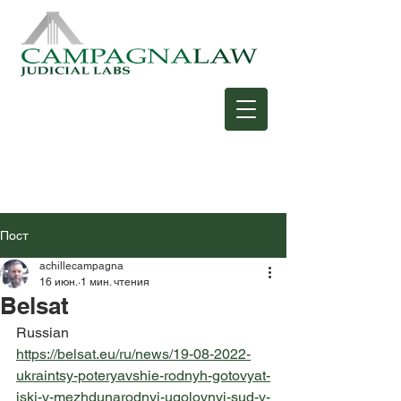
Пост
achillecampagna
16 июн.
1 мин. чтения
Belsat
Russian
https://belsat.eu/ru/news/19-08-2022-
ukraintsy-poteryavshie-rodnyh-gotovyat-
iski-v-mezhdunarodnyj-ugolovnyj-sud-v-