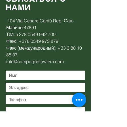
НАМИ
104 Via Cesare Cantù Rep. Сан-
Марино 47891
Тел:
+378 0549 942 700
Факс:
+378 0549 973 879
Факс (международный):
+33 3 88 10
85 07
info@campagnalawfirm.com