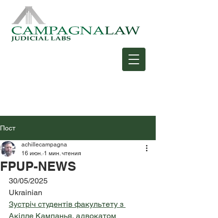
Пост
achillecampagna
16 июн.
1 мин. чтения
FPUP-NEWS
30/05/2025
Ukrainian
Зустріч студентів факультету з 
Акілле Кампанья, адвокатом 