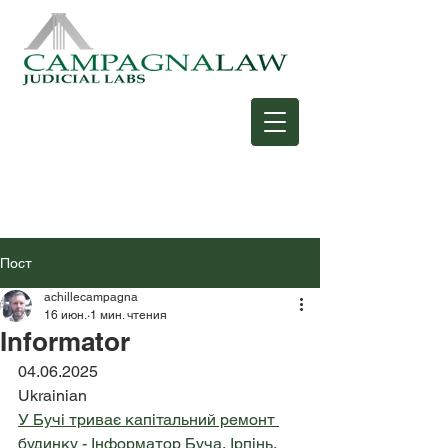
Пост
achillecampagna
16 июн.
1 мин. чтения
Informator
04.06.2025
Ukrainian
У Бучі триває капітальний ремонт 
будинку - Інформатор Буча, Ірпінь, 