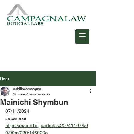
Пост
achillecampagna
16 июн.
1 мин. чтения
Mainichi Shymbun
07/11/2024
Japanese
https://mainichi.jp/articles/20241107/k0
0/00m/030/146000c