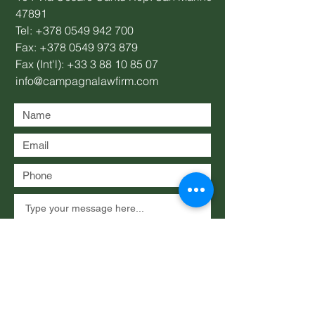
47891
Tel:
+378 0549 942 700
Fax:
+378 0549 973 879
Fax (Int'l):
+33 3 88 10 85 07
info@campagnalawfirm.com
Submit