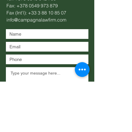
Fax:
+378 0549 973 879
Fax (Int'l):
+33 3 88 10 85 07
info@campagnalawfirm.com
Submit