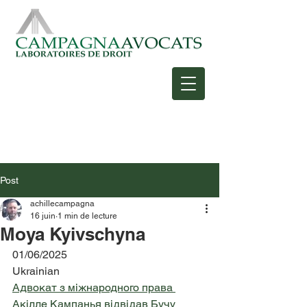
Post
achillecampagna
16 juin
1 min de lecture
Moya Kyivschyna
01/06/2025
Ukrainian
Адвокат з міжнародного права 
Акілле Кампанья відвідав Бучу