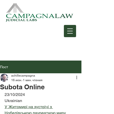
Пост
achillecampagna
16 июн.
1 мин. чтения
Subota Online
23/10/2024
Ukrainian
У Житомирі на зустрічі з 
Нобелівською лауреаткою миру 