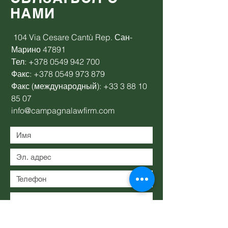
НАМИ
104 Via Cesare Cantù Rep. Сан-
Марино 47891
Тел:
+378 0549 942 700
Факс:
+378 0549 973 879
Факс (международный):
+33 3 88 10
85 07
info@campagnalawfirm.com