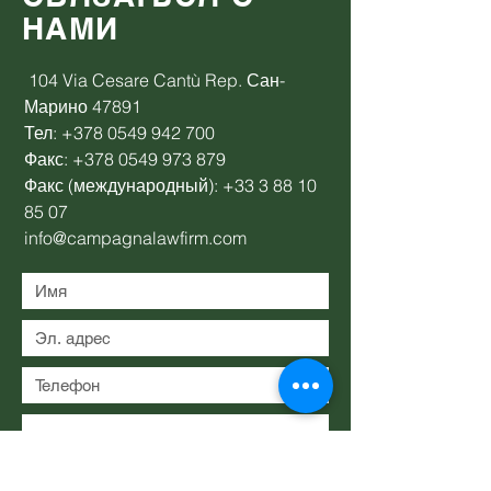
НАМИ
104 Via Cesare Cantù Rep. Сан-
Марино 47891
Тел:
+378 0549 942 700
Факс:
+378 0549 973 879
Факс (международный):
+33 3 88 10
85 07
info@campagnalawfirm.com