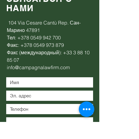
НАМИ
104 Via Cesare Cantù Rep. Сан-
Марино 47891
Тел:
+378 0549 942 700
Факс:
+378 0549 973 879
Факс (международный):
+33 3 88 10
85 07
info@campagnalawfirm.com