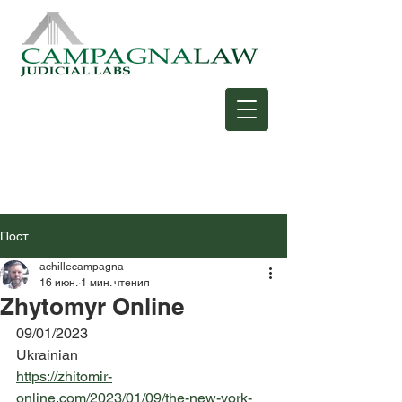
Пост
achillecampagna
16 июн.
1 мин. чтения
Zhytomyr Online
09/01/2023
Ukrainian
https://zhitomir-
online.com/2023/01/09/the-new-york-