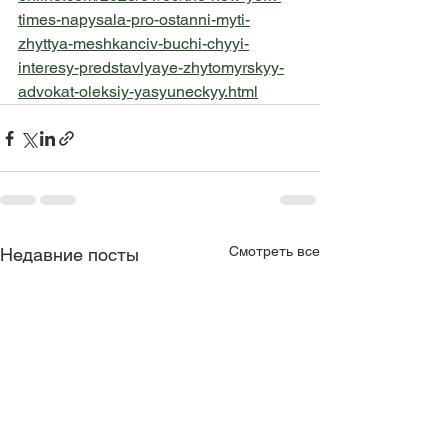
times-napysala-pro-ostanni-myti-
zhyttya-meshkanciv-buchi-chyyi-
interesy-predstavlyaye-zhytomyrskyy-
advokat-oleksiy-yasyuneckyy.html
Смотреть все
Недавние посты