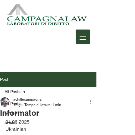
Post
All Posts
achillecampagna
All Posts
16 giu
Tempo di lettura: 1 min
Informator
notizie
04.06.2025
articoli
Ukrainian