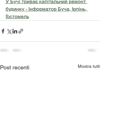
У Бучі триває капітальний ремонт 
будинку - Інформатор Буча, Ірпінь, 
Гостомель
Mostra tutti
Post recenti