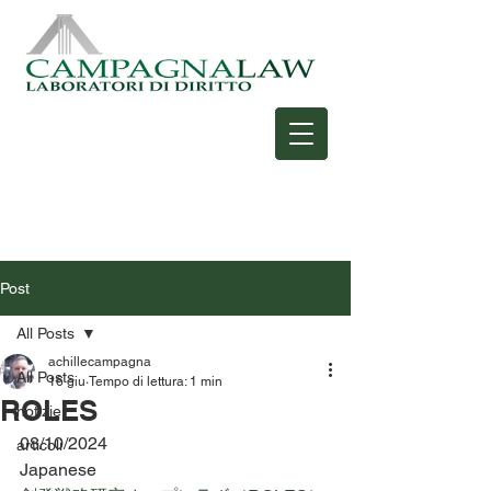
Post
All Posts
achillecampagna
All Posts
16 giu
Tempo di lettura: 1 min
ROLES
notizie
08/10/2024
articoli
Japanese