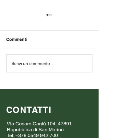
Commenti
Gli Stati Membri hanno
Iran - There Is 
Scrivi un commento...
un obbligo di proteggere
Regime Change
la Corte Penale
Justice For All
Internazionale dalla
Victims, Includ
Casa Bianca
Of US-Israeli St
The Shajareh T
Girls’ Elementa
CONTATTI
School Incident
Via Cesare Cantù 104, 47891
Repubblica di San Marino
Tel:
+378 0549 942 700