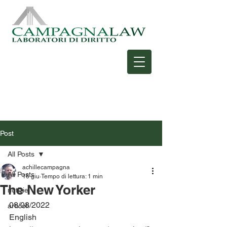
Post
All Posts
achillecampagna
All Posts
16 giu
Tempo di lettura: 1 min
The New Yorker
notizie
08/08/2022
articoli
English